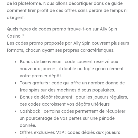
de la plateforme. Nous allons décortiquer dans ce guide
comment tirer profit de ces offres sans perdre de temps ni
d’argent.
Quels types de codes promo trouve-t-on sur Ally Spin
Casino ?
Les codes promo proposés par Ally Spin couvrent plusieurs
formats, chacun ayant ses propres caractéristiques.
Bonus de bienvenue : code souvent réservé aux
nouveaux joueurs, il double ou triple généralement
votre premier dépôt.
Tours gratuits : code qui offre un nombre donné de
free spins sur des machines à sous populaires.
Bonus de dépôt récurrent : pour les joueurs réguliers,
ces codes accroissent vos dépôts ultérieurs.
Cashback : certains codes permettent de récupérer
un pourcentage de vos pertes sur une période
donnée.
Offres exclusives VIP : codes dédiés aux joueurs