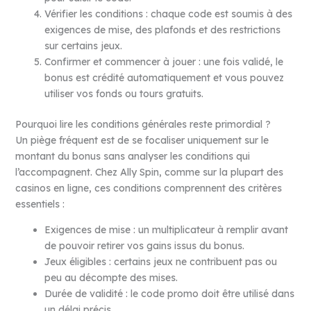
Vérifier les conditions : chaque code est soumis à des
exigences de mise, des plafonds et des restrictions
sur certains jeux.
Confirmer et commencer à jouer : une fois validé, le
bonus est crédité automatiquement et vous pouvez
utiliser vos fonds ou tours gratuits.
Pourquoi lire les conditions générales reste primordial ?
Un piège fréquent est de se focaliser uniquement sur le
montant du bonus sans analyser les conditions qui
l’accompagnent. Chez Ally Spin, comme sur la plupart des
casinos en ligne, ces conditions comprennent des critères
essentiels :
Exigences de mise : un multiplicateur à remplir avant
de pouvoir retirer vos gains issus du bonus.
Jeux éligibles : certains jeux ne contribuent pas ou
peu au décompte des mises.
Durée de validité : le code promo doit être utilisé dans
un délai précis.