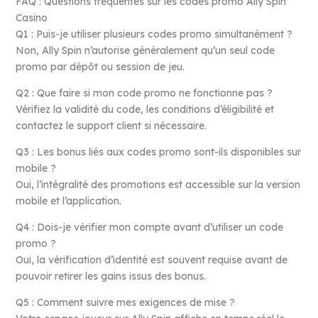
FAQ : Questions fréquentes sur les codes promo Ally Spin
Casino
Q1 : Puis-je utiliser plusieurs codes promo simultanément ?
Non, Ally Spin n’autorise généralement qu’un seul code
promo par dépôt ou session de jeu.
Q2 : Que faire si mon code promo ne fonctionne pas ?
Vérifiez la validité du code, les conditions d’éligibilité et
contactez le support client si nécessaire.
Q3 : Les bonus liés aux codes promo sont-ils disponibles sur
mobile ?
Oui, l’intégralité des promotions est accessible sur la version
mobile et l’application.
Q4 : Dois-je vérifier mon compte avant d’utiliser un code
promo ?
Oui, la vérification d’identité est souvent requise avant de
pouvoir retirer les gains issus des bonus.
Q5 : Comment suivre mes exigences de mise ?