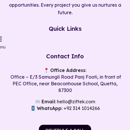
opportunities. Every project you give us nurtures a
future.
Quick Links
nu
Contact Info
Office Address
:
Office – E/3 Samungli Road Panj Footi, in front of
PEC Office, near Beaconhouse School, Quetta,
87300
Email
:
hello@ziftek.com
WhatsApp
:
+92 314 1014266