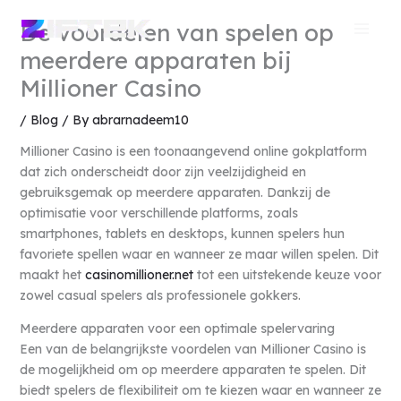
Skip
De voordelen van spelen op
to
content
meerdere apparaten bij
Millioner Casino
/
Blog
/ By
abrarnadeem10
Millioner Casino is een toonaangevend online gokplatform
dat zich onderscheidt door zijn veelzijdigheid en
gebruiksgemak op meerdere apparaten. Dankzij de
optimisatie voor verschillende platforms, zoals
smartphones, tablets en desktops, kunnen spelers hun
favoriete spellen waar en wanneer ze maar willen spelen. Dit
maakt het
casinomillioner.net
tot een uitstekende keuze voor
zowel casual spelers als professionele gokkers.
Meerdere apparaten voor een optimale spelervaring
Een van de belangrijkste voordelen van Millioner Casino is
de mogelijkheid om op meerdere apparaten te spelen. Dit
biedt spelers de flexibiliteit om te kiezen waar en wanneer ze