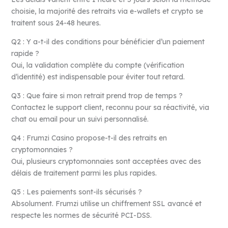
choisie, la majorité des retraits via e-wallets et crypto se
traitent sous 24-48 heures.
Q2 : Y a-t-il des conditions pour bénéficier d’un paiement
rapide ?
Oui, la validation complète du compte (vérification
d’identité) est indispensable pour éviter tout retard.
Q3 : Que faire si mon retrait prend trop de temps ?
Contactez le support client, reconnu pour sa réactivité, via
chat ou email pour un suivi personnalisé.
Q4 : Frumzi Casino propose-t-il des retraits en
cryptomonnaies ?
Oui, plusieurs cryptomonnaies sont acceptées avec des
délais de traitement parmi les plus rapides.
Q5 : Les paiements sont-ils sécurisés ?
Absolument. Frumzi utilise un chiffrement SSL avancé et
respecte les normes de sécurité PCI-DSS.