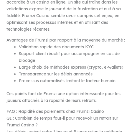
accordée à un casino en ligne. Un site qui traîne dans les
validations expose le joueur à de la frustration et nuit à sa
fidélité. Frumzi Casino semble avoir compris cet enjeu, en
optimisant ses processus internes et en utilisant des
technologies récentes.
Avantages de Frumzi par rapport à la moyenne du marché :
Validation rapide des documents KYC
Support client réactif pour accompagner en cas de
blocage
Large choix de méthodes express (crypto, e-wallets)
Transparence sur les délais annoncés
Processus automatisés limitant le facteur humain
Ces points font de Frumzi une option intéressante pour les
joueurs attachés à la rapidité de leurs retraits.
FAQ : Rapidité des paiements chez Frumzi Casino
Q1 : Combien de temps faut-il pour recevoir un retrait sur
Frumzi Casino ?
Les délais varient entre 1 heure et 5 jours selon la méthode