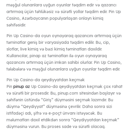
məşğul olunanlara uyğun oyunlar təqdim edir və qazancı
artırmaq üçün təhlükəsiz və sürətli yollar təqdim edir. Pin Up
Casino, Azərbaycanın populyarlaşan onlayn kimiq
səhifəsidir.
Pin Up Casino-da oyun oynayaraq qazancını artırmaq üçün
təminatlar geniş bir varyasiyada təqdim edilir. Bu, cip,
slotlar, live kimiq və bəzi kimiq təminatları daxildir.
Kullanıcılar, pinap az təminatları ilə oyun oynayaraq
qazancını artırmaq üçün imkan sahibi olurlar. Pin Up Casino,
tələbələrə və məşğul olunanlara uyğun oyunlar təqdim edir.
Pin Up Casino-da qeydiyyatdan keçmək
Pin
pinup az
Up Casino-da qeydiyyatdan keçmək çox rahat
və sürətli bir prosesdir. Bu, pinup.com sitesindən başlayır və
səhifənin üstündə “Giriş” düyməsini seçmək lazımdır. Bu
düymə “Qeydiyyat” düyməsinə çevrilir. Daha sonra sizi
istifadəçi adı, şifrə və e-poçt ünvanı istəyəcək. Bu
məlumatları daxil etdikdən sonra “Qeydiyyatdan keçmək”
düyməsinə vurun. Bu proses sade və sürətli olacaq.