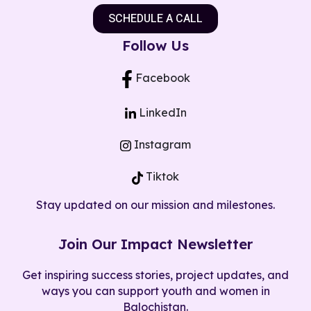
SCHEDULE A CALL
Follow Us​
Facebook
LinkedIn
Instagram
Tiktok
Stay updated on our mission and milestones.
Join Our Impact Newsletter
Get inspiring success stories, project updates, and
ways you can support youth and women in
Balochistan.