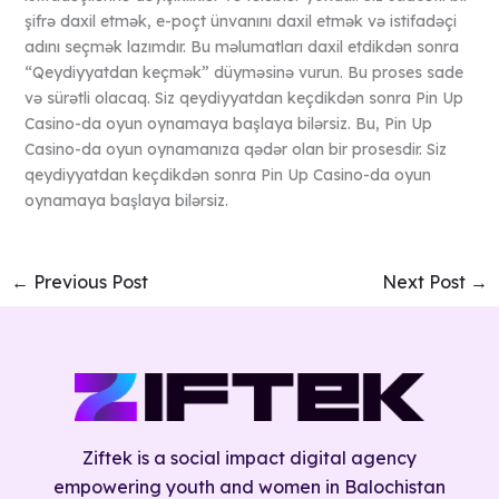
şifrə daxil etmək, e-poçt ünvanını daxil etmək və istifadəçi
adını seçmək lazımdır. Bu məlumatları daxil etdikdən sonra
“Qeydiyyatdan keçmək” düyməsinə vurun. Bu proses sade
və sürətli olacaq. Siz qeydiyyatdan keçdikdən sonra Pin Up
Casino-da oyun oynamaya başlaya bilərsiz. Bu, Pin Up
Casino-da oyun oynamanıza qədər olan bir prosesdir. Siz
qeydiyyatdan keçdikdən sonra Pin Up Casino-da oyun
oynamaya başlaya bilərsiz.
←
Previous Post
Next Post
→
Ziftek is a social impact digital agency
empowering youth and women in Balochistan