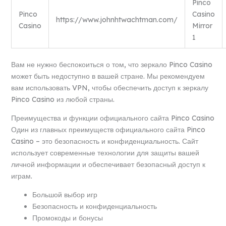
Pinco
Pinco
Casino
https://www.johnhtwachtman.com/
Casino
Mirror
1
Вам не нужно беспокоиться о том, что зеркало Pinco Casino
может быть недоступно в вашей стране. Мы рекомендуем
вам использовать VPN, чтобы обеспечить доступ к зеркалу
Pinco Casino из любой страны.
Преимущества и функции официального сайта Pinco Casino
Один из главных преимуществ официального сайта Pinco
Casino – это безопасность и конфиденциальность. Сайт
использует современные технологии для защиты вашей
личной информации и обеспечивает безопасный доступ к
играм.
Большой выбор игр
Безопасность и конфиденциальность
Промокоды и бонусы