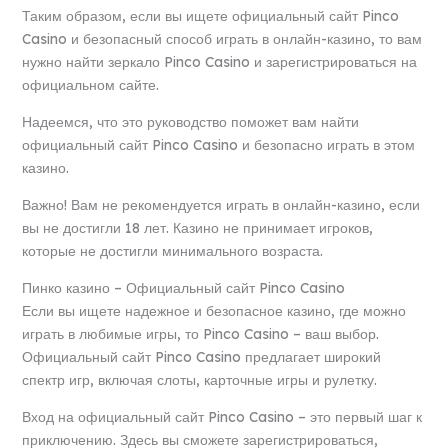
Таким образом, если вы ищете официальный сайт Pinco
Casino и безопасный способ играть в онлайн-казино, то вам
нужно найти зеркало Pinco Casino и зарегистрироваться на
официальном сайте.
Надеемся, что это руководство поможет вам найти
официальный сайт Pinco Casino и безопасно играть в этом
казино.
Важно! Вам не рекомендуется играть в онлайн-казино, если
вы не достигли 18 лет. Казино не принимает игроков,
которые не достигли минимального возраста.
Пинко казино – Официальный сайт Pinco Casino
Если вы ищете надежное и безопасное казино, где можно
играть в любимые игры, то Pinco Casino – ваш выбор.
Официальный сайт Pinco Casino предлагает широкий
спектр игр, включая слоты, карточные игры и рулетку.
Вход на официальный сайт Pinco Casino – это первый шаг к
приключению. Здесь вы сможете зарегистрироваться,