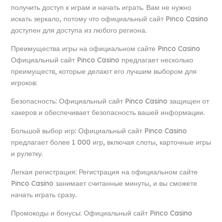
получить доступ к играм и начать играть. Вам не нужно
искать зеркало, потому что официальный сайт Pinco Casino
доступен для доступа из любого региона.
Преимущества игры на официальном сайте Pinco Casino
Официальный сайт Pinco Casino предлагает несколько
преимуществ, которые делают его лучшим выбором для
игроков:
Безопасность: Официальный сайт Pinco Casino защищен от
хакеров и обеспечивает безопасность вашей информации.
Большой выбор игр: Официальный сайт Pinco Casino
предлагает более 1 000 игр, включая слоты, карточные игры
и рулетку.
Легкая регистрация: Регистрация на официальном сайте
Pinco Casino занимает считанные минуты, и вы сможете
начать играть сразу.
Промокоды и бонусы: Официальный сайт Pinco Casino