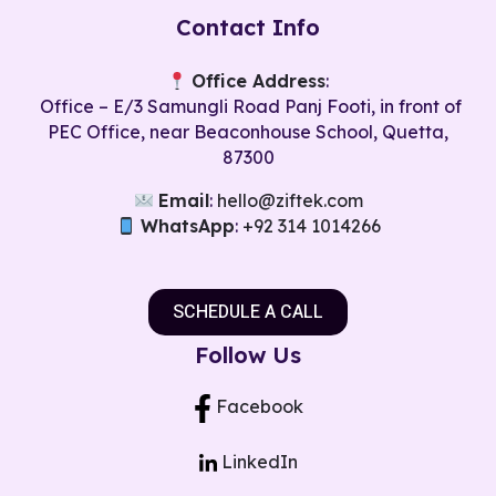
Contact Info
Office Address
:
Office – E/3 Samungli Road Panj Footi, in front of
PEC Office, near Beaconhouse School, Quetta,
87300
Email
:
hello@ziftek.com
WhatsApp
:
+92 314 1014266
SCHEDULE A CALL
Follow Us​
Facebook
LinkedIn