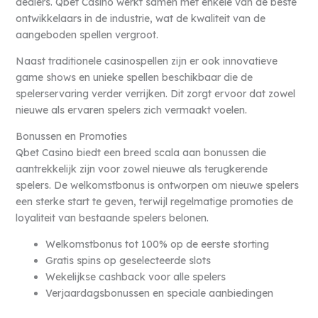
dealers. Qbet Casino werkt samen met enkele van de beste
ontwikkelaars in de industrie, wat de kwaliteit van de
aangeboden spellen vergroot.
Naast traditionele casinospellen zijn er ook innovatieve
game shows en unieke spellen beschikbaar die de
spelerservaring verder verrijken. Dit zorgt ervoor dat zowel
nieuwe als ervaren spelers zich vermaakt voelen.
Bonussen en Promoties
Qbet Casino biedt een breed scala aan bonussen die
aantrekkelijk zijn voor zowel nieuwe als terugkerende
spelers. De welkomstbonus is ontworpen om nieuwe spelers
een sterke start te geven, terwijl regelmatige promoties de
loyaliteit van bestaande spelers belonen.
Welkomstbonus tot 100% op de eerste storting
Gratis spins op geselecteerde slots
Wekelijkse cashback voor alle spelers
Verjaardagsbonussen en speciale aanbiedingen