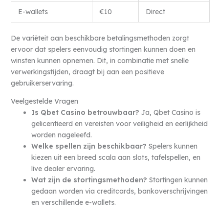
E-wallets
€10
Direct
De variëteit aan beschikbare betalingsmethoden zorgt
ervoor dat spelers eenvoudig stortingen kunnen doen en
winsten kunnen opnemen. Dit, in combinatie met snelle
verwerkingstijden, draagt bij aan een positieve
gebruikerservaring.
Veelgestelde Vragen
Is Qbet Casino betrouwbaar?
Ja, Qbet Casino is
gelicentieerd en vereisten voor veiligheid en eerlijkheid
worden nageleefd.
Welke spellen zijn beschikbaar?
Spelers kunnen
kiezen uit een breed scala aan slots, tafelspellen, en
live dealer ervaring.
Wat zijn de stortingsmethoden?
Stortingen kunnen
gedaan worden via creditcards, bankoverschrijvingen
en verschillende e-wallets.