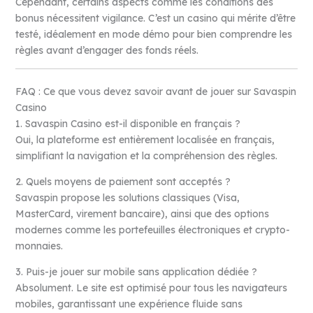
Cependant, certains aspects comme les conditions des
bonus nécessitent vigilance. C’est un casino qui mérite d’être
testé, idéalement en mode démo pour bien comprendre les
règles avant d’engager des fonds réels.
FAQ : Ce que vous devez savoir avant de jouer sur Savaspin
Casino
1. Savaspin Casino est-il disponible en français ?
Oui, la plateforme est entièrement localisée en français,
simplifiant la navigation et la compréhension des règles.
2. Quels moyens de paiement sont acceptés ?
Savaspin propose les solutions classiques (Visa,
MasterCard, virement bancaire), ainsi que des options
modernes comme les portefeuilles électroniques et crypto-
monnaies.
3. Puis-je jouer sur mobile sans application dédiée ?
Absolument. Le site est optimisé pour tous les navigateurs
mobiles, garantissant une expérience fluide sans