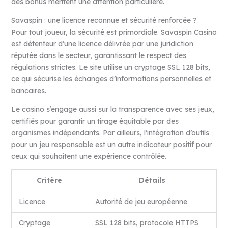
des bonus méritent une attention particulière.
Savaspin : une licence reconnue et sécurité renforcée ?
Pour tout joueur, la sécurité est primordiale. Savaspin Casino
est détenteur d’une licence délivrée par une juridiction
réputée dans le secteur, garantissant le respect des
régulations strictes. Le site utilise un cryptage SSL 128 bits,
ce qui sécurise les échanges d’informations personnelles et
bancaires.
Le casino s’engage aussi sur la transparence avec ses jeux,
certifiés pour garantir un tirage équitable par des
organismes indépendants. Par ailleurs, l’intégration d’outils
pour un jeu responsable est un autre indicateur positif pour
ceux qui souhaitent une expérience contrôlée.
Critère
Détails
Licence
Autorité de jeu européenne
Cryptage
SSL 128 bits, protocole HTTPS