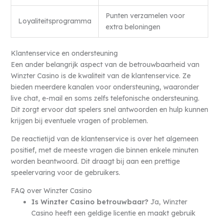
Punten verzamelen voor
Loyaliteitsprogramma
extra beloningen
Klantenservice en ondersteuning
Een ander belangrijk aspect van de betrouwbaarheid van
Winzter Casino is de kwaliteit van de klantenservice. Ze
bieden meerdere kanalen voor ondersteuning, waaronder
live chat, e-mail en soms zelfs telefonische ondersteuning.
Dit zorgt ervoor dat spelers snel antwoorden en hulp kunnen
krijgen bij eventuele vragen of problemen.
De reactietijd van de klantenservice is over het algemeen
positief, met de meeste vragen die binnen enkele minuten
worden beantwoord. Dit draagt bij aan een prettige
speelervaring voor de gebruikers.
FAQ over Winzter Casino
Is Winzter Casino betrouwbaar?
Ja, Winzter
Casino heeft een geldige licentie en maakt gebruik