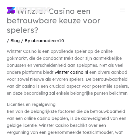
Skip
Is Winzter Casino een
to
content
betrouwbare keuze voor
spelers?
/
Blog
/ By
abrarnadeem10
Winzter Casino is een opvallende speler op de online
gokmarkt, die de aandacht trekt door zijn aantrekkelijke
bonussen en verscheidenheid aan spelopties. Net als veel
andere platforms biedt
winzter casino nl
een divers aanbod
voor zowel nieuwe als ervaren spelers. De betrouwbaarheid
van dit casino is een cruciaal aspect voor potentiële spelers,
en deze beoordeling zal enkele belangrijke punten belichten.
Licenties en regelgeving
Een van de belangrijkste factoren die de betrouwbaarheid
van een online casino bepalen, is de aanwezigheid van een
geldige licentie. Winzter Casino beschikt over een
vergunning van een gerenommeerde toezichthouder, wat