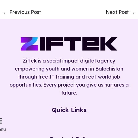
←
Previous Post
Next Post
→
Ziftek is a social impact digital agency
empowering youth and women in Balochistan
through free IT training and real-world job
opportunities. Every project you give us nurtures a
future.
Quick Links
nu