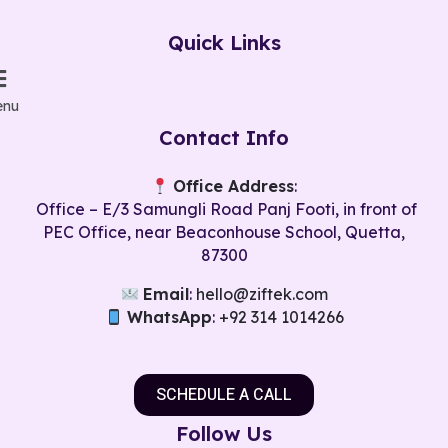
Quick Links
nu
Contact Info
Office Address
:
Office – E/3 Samungli Road Panj Footi, in front of
PEC Office, near Beaconhouse School, Quetta,
87300
Email
:
hello@ziftek.com
WhatsApp
:
+92 314 1014266
SCHEDULE A CALL
Follow Us​