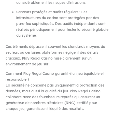
considérablement les risques d’intrusions.
Serveurs protégés et audits réguliers : Les
infrastructures du casino sont protégées par des
pare-feu sophistiqués. Des audits indépendants sont
réalisés périodiquement pour tester la sécurité globale
du système.
Ces éléments dépassent souvent les standards moyens du
secteur, où certaines plateformes négligent des détails
cruciaux. Play Regal Casino mise clairement sur un
environnement de jeu sûr.
Comment Play Regal Casino garantit-il un jeu équitable et
responsable ?
La sécurité ne concerne pas uniquement la protection des
données, mais aussi la qualité du jeu. Play Regal Casino
collabore avec des fournisseurs réputés qui assurent un
générateur de nombres aléatoires (RNG) certifié pour
chaque jeu, garantissant l’équité des résultats.