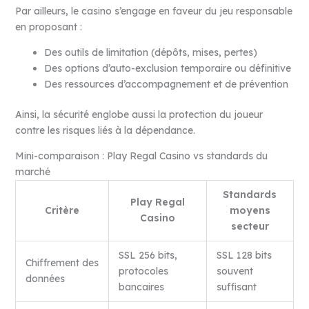
Par ailleurs, le casino s’engage en faveur du jeu responsable
en proposant :
Des outils de limitation (dépôts, mises, pertes)
Des options d’auto-exclusion temporaire ou définitive
Des ressources d’accompagnement et de prévention
Ainsi, la sécurité englobe aussi la protection du joueur
contre les risques liés à la dépendance.
Mini-comparaison : Play Regal Casino vs standards du
marché
Standards
Play Regal
Critère
moyens
Casino
secteur
SSL 256 bits,
SSL 128 bits
Chiffrement des
protocoles
souvent
données
bancaires
suffisant