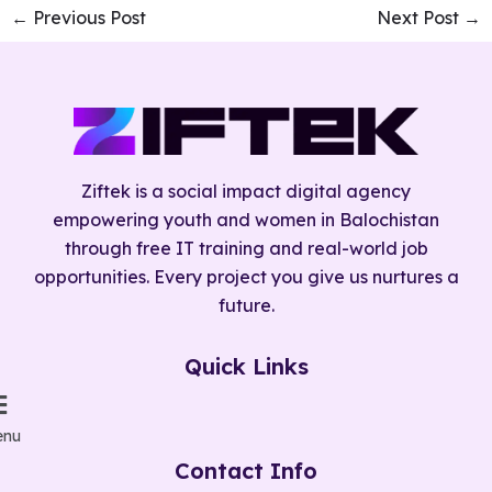
←
Previous Post
Next Post
→
Ziftek is a social impact digital agency
empowering youth and women in Balochistan
through free IT training and real-world job
opportunities. Every project you give us nurtures a
future.
Quick Links
nu
Contact Info