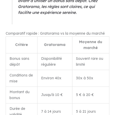
avant d’utiliser un bonus sans dépôt. Chez
Gratorama, les règles sont claires, ce qui
facilite une expérience sereine.
Comparatif rapide : Gratorama vs la moyenne du marché
Moyenne du
Critère
Gratorama
marché
Bonus sans
Disponibilité
Souvent rare ou
dépôt
régulière
limité
Conditions de
Environ 40x
30x à 50x
mise
Montant du
Jusqu’à 10 €
5 € à 20 €
bonus
Durée de
7 à 14 jours
5 à 21 jours
validité