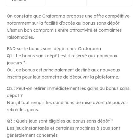
On constate que Gratorama propose une offre compétitive,
notamment sur la facilité d’accès au bonus sans dépôt.
C’est un bon compromis entre attractivité et contraintes
raisonnables.
FAQ sur le bonus sans dépôt chez Gratorama
Q1 : Le bonus sans dépôt est-il réservé aux nouveaux
joueurs ?
Oui, ce bonus est principalement destiné aux nouveaux
inscrits pour leur permettre de découvrir la plateforme.
Q2 : Peut-on retirer immédiatement les gains du bonus sans
dépôt ?
Non, il faut remplir les conditions de mise avant de pouvoir
retirer les gains.
Q3 : Quels jeux sont éligibles au bonus sans dépôt ?
Les jeux instantanés et certaines machines à sous sont
généralement concernés.