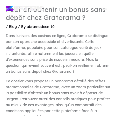
Skip
Peut-on obtenir un bonus sans
to
content
dépôt chez Gratorama ?
/
Blog
/ By
abrarnadeem10
Dans l’univers des casinos en ligne, Gratorama se distingue
par son approche accessible et divertissante. Cette
plateforme, populaire pour son catalogue varié de jeux
instantanés, attire notamment les joueurs en quête
d’expériences sans prise de risque immédiate. Mais la
question qui revient souvent est : peut-on réellement obtenir
un bonus sans dépôt chez Gratorama ?
Ce dossier vous propose un panorama détaillé des offres
promotionnelles de Gratorama, avec un zoom particulier sur
la possibilité d’obtenir un bonus sans avoir à déposer de
l’argent. Retrouvez aussi des conseils pratiques pour profiter
au mieux de ces avantages, ainsi qu’un comparatif des
conditions appliquées par cette plateforme face à la