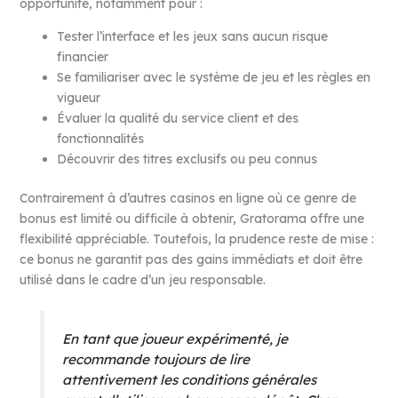
opportunité, notamment pour :
Tester l’interface et les jeux sans aucun risque
financier
Se familiariser avec le système de jeu et les règles en
vigueur
Évaluer la qualité du service client et des
fonctionnalités
Découvrir des titres exclusifs ou peu connus
Contrairement à d’autres casinos en ligne où ce genre de
bonus est limité ou difficile à obtenir, Gratorama offre une
flexibilité appréciable. Toutefois, la prudence reste de mise :
ce bonus ne garantit pas des gains immédiats et doit être
utilisé dans le cadre d’un jeu responsable.
En tant que joueur expérimenté, je
recommande toujours de lire
attentivement les conditions générales