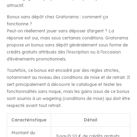
attractif.
Bonus sans dépôt chez Gratorama : comment ça
fonctionne ?
Peut-on réellement jouer sans déposer d’argent ? La
réponse est oui, mais sous certaines conditions. Gratorama
propose un bonus sans dépôt généralement sous forme de
crédits gratuits attribués dès l’inscription ou à l’occasion
d’événements promotionnels.
Toutefois, ce bonus est encadré par des règles strictes,
notamment au niveau des conditions de mise et de retrait. Il
sert principalement à découvrir le catalogue et tester les
fonctionnalités sans risque, mais les gains issus de ce bonus
sont soumis à un wagering (conditions de mise) qui doit être
respecté avant tout retrait.
Caractéristique
Détail
Montant du
Jusqu’à 10 € de crédits gratuits