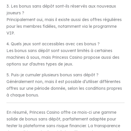
3. Les bonus sans dépôt sont-ils réservés aux nouveaux
joueurs ?
Principalement oui, mais il existe aussi des offres régulières
pour les membres fidèles, notamment via le programme
VIP.
4. Quels jeux sont accessibles avec ces bonus ?
Les bonus sans dépôt sont souvent limités à certaines
machines à sous, mais Princess Casino propose aussi des
options sur d’autres types de jeux.
5. Puis-je cumuler plusieurs bonus sans dépôt ?
Généralement non, mais il est possible d’utiliser différentes
offres sur une période donnée, selon les conditions propres
à chaque bonus.
En résumé, Princess Casino offre ce mois-ci une gamme
solide de bonus sans dépôt, parfaitement adaptée pour
tester la plateforme sans risque financier. La transparence