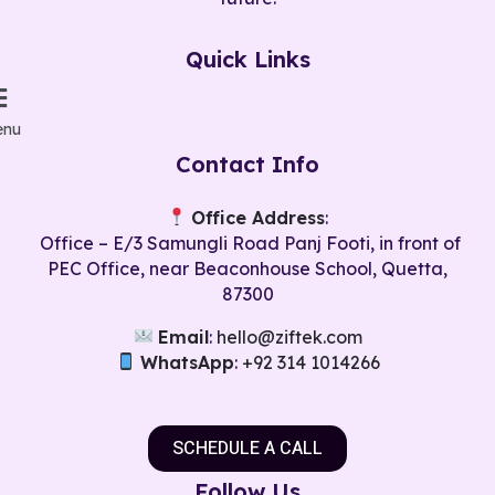
Quick Links
nu
Contact Info
Office Address
:
Office – E/3 Samungli Road Panj Footi, in front of
PEC Office, near Beaconhouse School, Quetta,
87300
Email
:
hello@ziftek.com
WhatsApp
:
+92 314 1014266
SCHEDULE A CALL
Follow Us​