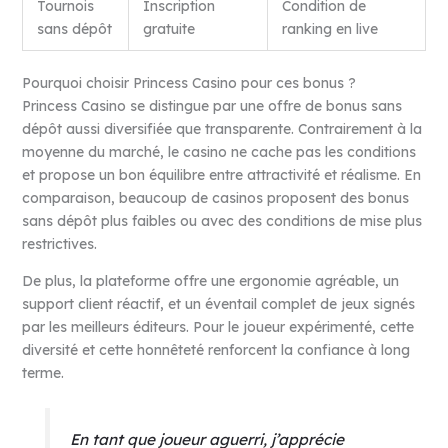
Tournois
Inscription
Condition de
sans dépôt
gratuite
ranking en live
Pourquoi choisir Princess Casino pour ces bonus ?
Princess Casino se distingue par une offre de bonus sans
dépôt aussi diversifiée que transparente. Contrairement à la
moyenne du marché, le casino ne cache pas les conditions
et propose un bon équilibre entre attractivité et réalisme. En
comparaison, beaucoup de casinos proposent des bonus
sans dépôt plus faibles ou avec des conditions de mise plus
restrictives.
De plus, la plateforme offre une ergonomie agréable, un
support client réactif, et un éventail complet de jeux signés
par les meilleurs éditeurs. Pour le joueur expérimenté, cette
diversité et cette honnêteté renforcent la confiance à long
terme.
En tant que joueur aguerri, j’apprécie