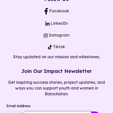
Facebook
LinkedIn
Instagram
Tiktok
Stay updated on our mission and milestones.
Join Our Impact Newsletter
Get inspiring success stories, project updates, and
ways you can support youth and women in
Balochistan.
Email Address