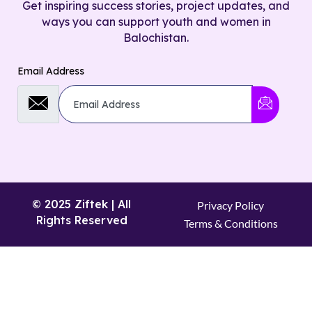
Get inspiring success stories, project updates, and
ways you can support youth and women in
Balochistan.
Email Address
© 2025 Ziftek | All
Privacy Policy
Rights Reserved
Terms & Conditions